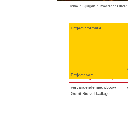
Home
Bijlagen
Investeringsstaten
Projectinformatie
Projectinformatie
Projectnaam
Projectnaam
Vervangingsinvesteringen
vervangende nieuwbouw
Gerrit Rietveldcollege