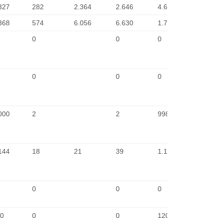
327
282
2.364
2.646
4.681
2
368
574
6.056
6.630
1.738
2
0
0
0
-
0
0
0
-
000
2
2
998
2
144
18
21
39
1.105
2
0
0
0
-
0
0
0
120
2