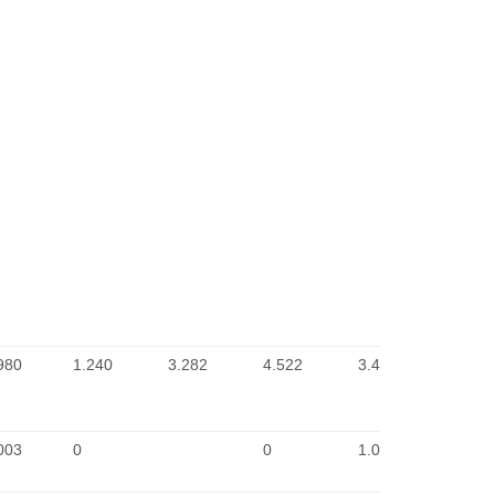
980
1.240
3.282
4.522
3.458
2
003
0
0
1.003
2