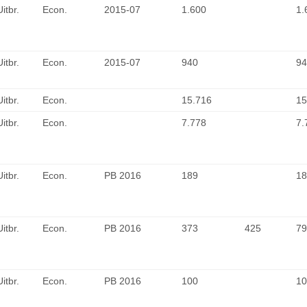
Uitbr.
Econ.
2015-07
1.600
1.
Uitbr.
Econ.
2015-07
940
94
Uitbr.
Econ.
15.716
15
Uitbr.
Econ.
7.778
7.
Uitbr.
Econ.
PB 2016
189
18
Uitbr.
Econ.
PB 2016
373
425
79
Uitbr.
Econ.
PB 2016
100
10