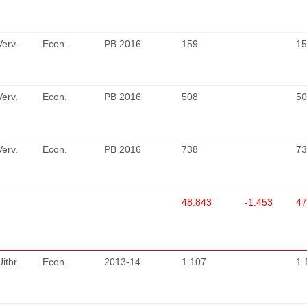
Verv.
Econ.
PB 2016
159
15
Verv.
Econ.
PB 2016
508
50
Verv.
Econ.
PB 2016
738
73
48.843
-1.453
47
Uitbr.
Econ.
2013-14
1.107
1.