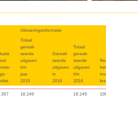
Uitvoeringsinformatie
Uitvoeringsinformatie
Totaal
Totaal
Totaal
tuele
gereali-
gereali-
Totaal
gereali-
tuele
and
seerde
seerde
Gereali-
Gereali-
gereali-
seerde
Restant van
V
and
veste-
uitgaven
uitgaven
seerde
seerde
seerde
uitgaven
Restant van
het actuele
V
j
veste-
ngs-
t/m
t/m jaar
uitgaven
uitgaven
uitgaven
t/m
het actuele
investerings-
j
o
ngs-
ediet
jaar
2015
in 2016
in
t/m
2016
investerings-
krediet
o
p
ediet
2015
2016
2016
krediet
p
.357
18.249
18.249
108
2