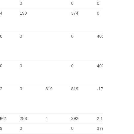
0
0
0
-
4
193
374
0
2
0
0
0
400
2
0
0
0
400
2
2
0
819
819
-17
2
462
288
4
292
2.170
2
9
0
0
379
2