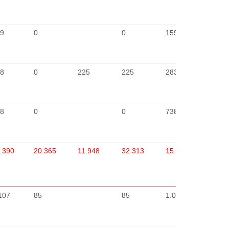
9
0
0
159
2
8
0
225
225
283
2
8
0
0
738
2
.390
20.365
11.948
32.313
15.077
107
85
85
1.022
2