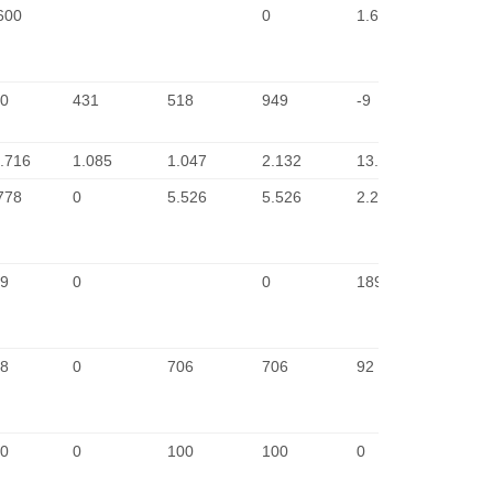
600
0
1.600
2
0
431
518
949
-9
2
.716
1.085
1.047
2.132
13.584
2
778
0
5.526
5.526
2.252
2
9
0
0
189
2
8
0
706
706
92
2
0
0
100
100
0
2