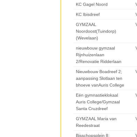
KC Gagel Noord
KC Ibisdreef
GYMZAAL
Noordoost(Tuindorp)
(Wevelaan)
nieuwbouw gymzaal
Rijnhuizenlaan
2/Renovatie Ridderlaan
Nieuwbouw Boadreef 2;
aanpassing Slotlaan ten
bhoeve vanAuris College
Eén gymnastieklokaal
Auris College/Gymzaal
Santa Cruzdreef
GYMZAAL Maria van
Reedestraat
Bisschopsplein 8;