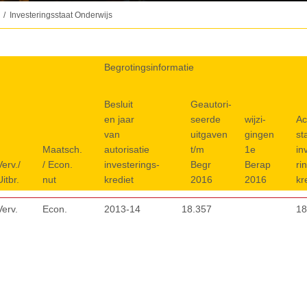
Investeringsstaat Onderwijs
Begrotingsinformatie
Begrotingsinformatie
Besluit
Besluit en
Geautori-
Geautori-
wijzi-
Ac
en jaar
jaar van
seerde
seerde
wijzi-
gingen
Ac
st
Maatsch.
van
autorisatie
uitgaven
uitgaven
gingen
1e
st
in
Verv./
Maatsch.
/ Econ.
autorisatie
investerings-
t/m Begr
t/m
1e
Berap
in
ri
Verv./
Uitbr.
/ Econ.
nut
investerings-
krediet
2016
Begr
Berap
2016
ri
kr
Uitbr.
nut
krediet
2016
2016
kr
Verv.
Econ.
2013-14
18.357
18